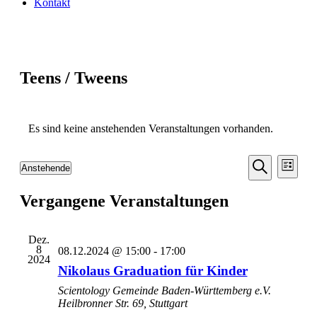
Kontakt
Teens / Tweens
Es sind keine anstehenden Veranstaltungen vorhanden.
Veransta
Vera
Anstehende
Liste
Ansic
Suche
Datum
Suche
Navi
wählen.
Vergangene Veranstaltungen
und
Ansichten
Navigati
Dez.
8
08.12.2024 @ 15:00
-
17:00
2024
Nikolaus Graduation für Kinder
Scientology Gemeinde Baden-Württemberg e.V.
Heilbronner Str. 69, Stuttgart